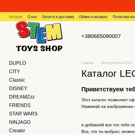
Перейти к основному контенту
Каталог
О нас
Оплата и доставка
Обмен и возврат
Политика к
+380665090007
DUPLO
Главная
Конструкторы LEGO
Каталог L
CITY
Classic
DISNEY
Приветствуем теб
DREAMZzz
Этот каталог позволяет с
FRIENDS
Нажимай на изображение с
STAR WARS
NINJAGO
и добавляй все что тебе п
Creator
Все, что ты выбрал, можно