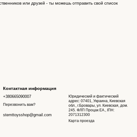
ственников или друзей - ты можешь отправить свой список
Контактная информация
+380665090007
Юридический и фактический
адрес: 07401, Украина, Киевская
Перезвонить вам?
обл., г.Бровары, ул. Киевская, дом.
245. ФЛП Процак ЕА., ІПН:
2071312300
stemttoysshop@gmail.com
Карта проезда