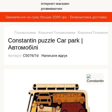
Замовлення на суму більше 2000 грн - Безкоштовна доставка
Головоломки
Класичні Головоломки
Класичні Головоломк
Constantin puzzle Car park |
Автомобілі
Артикул:
C5076/7d
Написати відгук