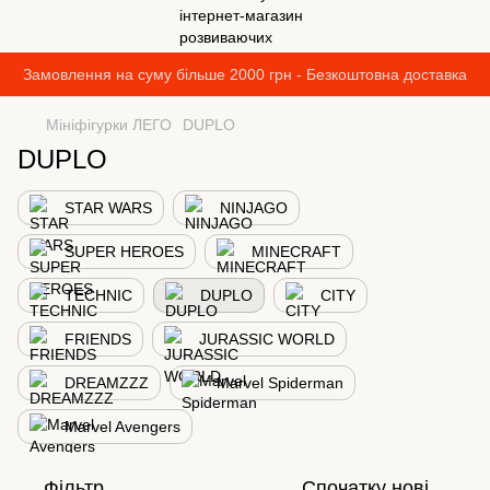
Замовлення на суму більше 2000 грн - Безкоштовна доставка
Мініфігурки ЛЕГО
DUPLO
DUPLO
STAR WARS
NINJAGO
SUPER HEROES
MINECRAFT
TECHNIC
DUPLO
CITY
FRIENDS
JURASSIC WORLD
DREAMZZZ
Marvel Spiderman
Marvel Avengers
Фільтр
Спочатку нові