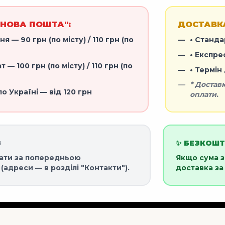
"НОВА ПОШТА":
ДОСТАВКА
ня — 90 грн (по місту) / 110 грн (по
• Станда
• Експре
 — 100 грн (по місту) / 110 грн (по
• Термін
* Достав
по Україні — від 120 грн
оплати.
З
✨ БЕЗКОШ
ати за попередньою
Якщо сума 
(адреси — в розділі "Контакти").
доставка за