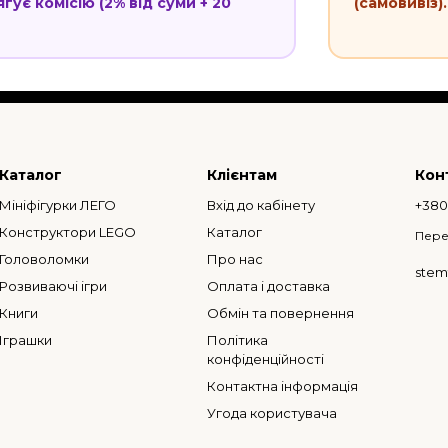
гує комісію (2% від суми + 20
(самовивіз).
Каталог
Клієнтам
Кон
Мініфігурки ЛЕГО
Вхід до кабінету
+38
Конструктори LEGO
Каталог
Пере
Головоломки
Про нас
stem
Розвиваючі ігри
Оплата і доставка
Книги
Обмін та повернення
Іграшки
Політика
конфіденційності
Контактна інформація
Угода користувача