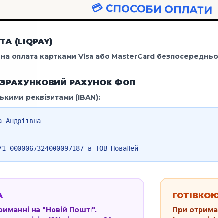
💳 СПОСОБИ ОПЛАТИ
А (LIQPAY)
на оплата картками Visa або MasterCard безпосередньо 
ОЗРАХУНКОВИЙ РАХУНОК ФОП
ькими реквізитами (IBAN):
а Андріївна
71 0000067324000097187 в ТОВ НоваПей
А
ГОТІВКО
риманні на "Новій Пошті".
При отрима