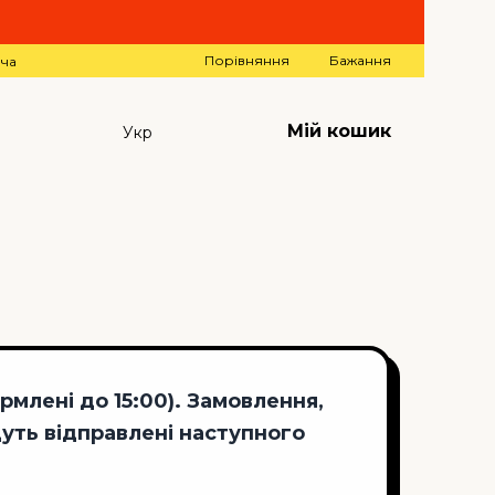
Порівняння
Бажання
ача
Мій кошик
Укр
млені до 15:00). Замовлення,
удуть відправлені наступного