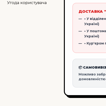
Угода користувача
ДОСТАВКА 
• У відділен
Україні)
• У поштомат
Україні)
• Кур'єром 
📦 САМОВИВІ
Можливо забр
домовленістю 