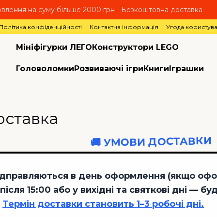
влення на суму більше 2000 грн - Безкоштовна доставка
Політика конфіденційності
Контактна інформація
Угода користув
Мініфігурки ЛЕГО
Конструктори LEGO
Головоломки
Розвиваючі ігри
Книги
Іграшки
оставка
🚚 УМОВИ ДОСТАВКИ
дправляються в день оформлення (якщо офор
ісля 15:00 або у вихідні та святкові дні — б
.
Термін доставки становить 1–3 робочі дні.