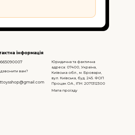
тактна інформація
0665090007
Юридична та фактична
адреса: 07400, Україна,
дзвонити вам?
Київська обл., м. Бровари,
вул. Київська, буд. 245. ФОП
ttoysshop@gmail.com
Процак ОА., ІПН: 2071312300
Мапа проїзду