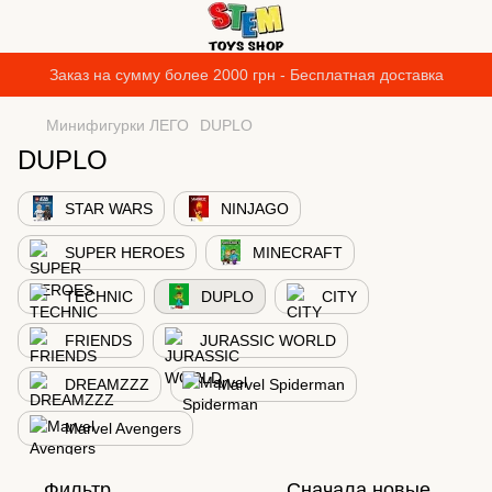
Заказ на сумму более 2000 грн - Бесплатная доставка
Минифигурки ЛЕГО
DUPLO
DUPLO
STAR WARS
NINJAGO
SUPER HEROES
MINECRAFT
TECHNIC
DUPLO
CITY
FRIENDS
JURASSIC WORLD
DREAMZZZ
Marvel Spiderman
Marvel Avengers
Фильтр
Сначала новые