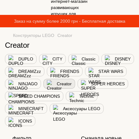
Заказ на сумму более 2000 грн - Бесплатная доставка
Конструкторы LEGO
Creator
Creator
DUPLO
CITY
Classic
DISNEY
DREAMZzz
FRIENDS
STAR WARS
NINJAGO
Creator
SUPER HEROES
SPEED CHAMPIONS
Technic
MINECRAFT
Аксессуары LEGO
ICONS
Фильтр
Сначала новые