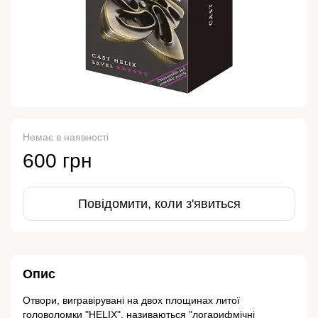
Немає в наявності
600 грн
Повідомити, коли з'явиться
Опис
Отвори, вигравірувані на двох площинах литої
головоломки "HELIX", називаються "логарифмічні