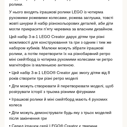
ролики.
У нього входять іграшкові ролики LEGO із чотирма
рухомими рожевими колесами, рожева заглушка, товсті
жовті шнурки й набір різнокольорових деталей, аби діти
могли прикрасити п'яту черевика за власним дизайном.
Цей набір 3-в-1 LEGO Creator дарує дітям три різні
можливості для конструювання та гри з одним і тим же
набором кубиків. Малюки можуть зібрати іграшкові
ролики, а потім перетворити їх на різнобарвний ретро
міні скейтборд із чотирма рухомими колесами чи ретро
магнітофон із маленькою антеною.
• Цей набір 3-в-1 LEGO® Creator дає змогу дітям від 8
років створити три різні ретро моделі
• Діти можуть створювати й перетворювати моделі, щоб
розігрувати історії з трьома різними фігурками
• Іграшкові ролики й міні скейтборд мають 4 рухомих
колеса
• Діти можуть демонструвати будь-яку з трьох моделей
після закінчення гри
• Серед іграшок серії LEGO® Creator є тварини,