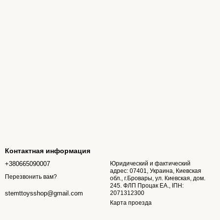
Контактная информация
+380665090007
Юридический и фактический
адрес: 07401, Украина, Киевская
Перезвонить вам?
обл., г.Бровары, ул. Киевская, дом.
245. ФЛП Процак ЕА., ІПН:
2071312300
stemttoysshop@gmail.com
Карта проезда