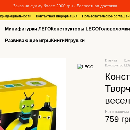
Заказ на сумму более 2000 грн - Бесплатная доставка
онфиденциальности
Контактная информация
Пользовательское соглашен
Минифигурки ЛЕГО
Конструкторы LEGO
Головоломки
Развивающие игры
Книги
Игрушки
Главная
Кон
Конструктор LEG
Конст
Творч
весел
Нет в наличии
759 гр