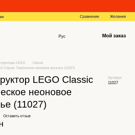
Сравнение
Желания
ие
Мой заказ
Рус
структоры LEGO
Classic
O Classic Творческое неоновое веселье (11027)
руктор LEGO Classic
Артикул
11027
еское неоновое
ье (11027)
Оставить отзыв
н