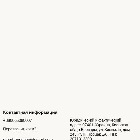
Контактная информация
+380665090007
Юридический и фактический
адрес: 07401, Украина, Киевская
Перезвонить вам?
обл., г.Бровары, ул. Киевская, дом.
245. ФЛП Процак ЕА., ІПН:
2071312300
stemttoysshop@gmail.com