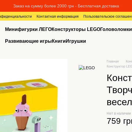
Заказ на сумму более 2000 грн - Бесплатная доставка
онфиденциальности
Контактная информация
Пользовательское соглашен
Минифигурки ЛЕГО
Конструкторы LEGO
Головоломки
Развивающие игры
Книги
Игрушки
Главная
Кон
Конструктор LEG
Конст
Творч
весел
Нет в наличии
759 гр