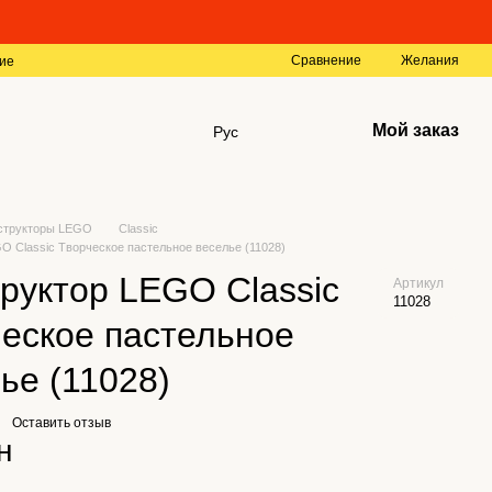
Сравнение
Желания
ие
Мой заказ
Рус
структоры LEGO
Classic
O Classic Творческое пастельное веселье (11028)
руктор LEGO Classic
Артикул
11028
еское пастельное
ье (11028)
Оставить отзыв
н