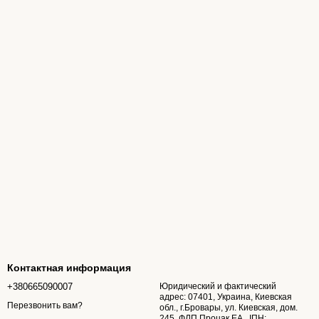
Контактная информация
+380665090007
Юридический и фактический
адрес: 07401, Украина, Киевская
Перезвонить вам?
обл., г.Бровары, ул. Киевская, дом.
245. ФЛП Процак ЕА., ІПН: