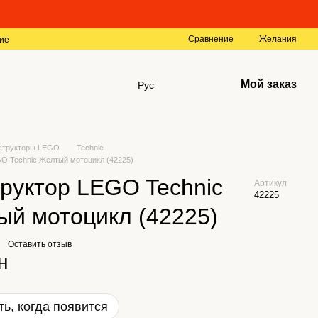
Сравнение
Желания
ие
Мой заказ
Рус
структоры LEGO
Technic
GO Technic Желтый мотоцикл (42225)
руктор LEGO Technic
Артикул
42225
й мотоцикл (42225)
Оставить отзыв
н
ь, когда появится