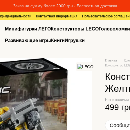
Заказ на сумму более 2000 грн - Бесплатная доставка
онфиденциальности
Контактная информация
Пользовательское соглашен
Минифигурки ЛЕГО
Конструкторы LEGO
Головоломки
Развивающие игры
Книги
Игрушки
Главная
Кон
Конструктор LE
Конст
Желты
Нет в наличии
499 гр
Сообщит