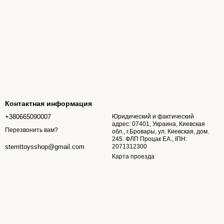
Контактная информация
+380665090007
Юридический и фактический
адрес: 07401, Украина, Киевская
Перезвонить вам?
обл., г.Бровары, ул. Киевская, дом.
245. ФЛП Процак ЕА., ІПН:
2071312300
stemttoysshop@gmail.com
Карта проезда