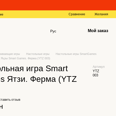
Сравнение
Желания
ие
Мой заказ
Рус
вивающие игры
Настольные игры
Настольные игры SmartGames
а Яцзы Smart Games. Ферма (YTZ 003)
льная игра Smart
Артикул
YTZ
003
s Ятзи. Ферма (YTZ
ставить отзыв
н