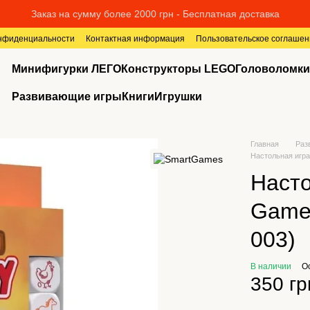
Заказ на сумму более 2000 грн - Бесплатная доставка
онфиденциальности
Контактная информация
Пользовательское соглашен
Минифигурки ЛЕГО
Конструкторы LEGO
Головоломки
Развивающие игры
Книги
Игрушки
Главная
Раз
Настольная игр
Насто
Game
003)
В наличии
О
350 гр