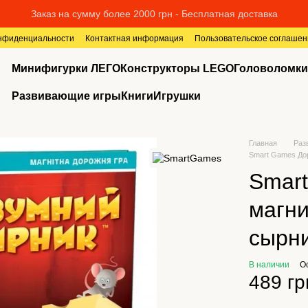
Заказ на сумму более 2000 грн - Бесплатная доставка
онфиденциальности
Контактная информация
Пользовательское соглашен
Минифигурки ЛЕГО
Конструкторы LEGO
Головоломки
Развивающие игры
Книги
Игрушки
Главная
Раз
Smart Games До
Smar
магни
сырни
В наличии
О
489 гр