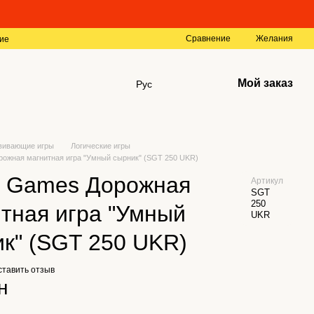
Сравнение
Желания
ие
Мой заказ
Рус
вивающие игры
Логические игры
рожная магнитная игра "Умный сырник" (SGT 250 UKR)
t Games Дорожная
Артикул
SGT
250
тная игра "Умный
UKR
к" (SGT 250 UKR)
ставить отзыв
н