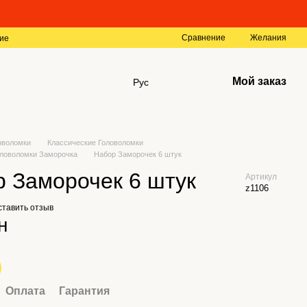
Сравнение
Желания
ие
Мой заказ
Рус
оволомки
Классические Головоломки
оловоломки Заморочка
Набор Заморочек 6 штук
 Заморочек 6 штук
Артикул
z1106
ставить отзыв
н
Оплата
Гарантия