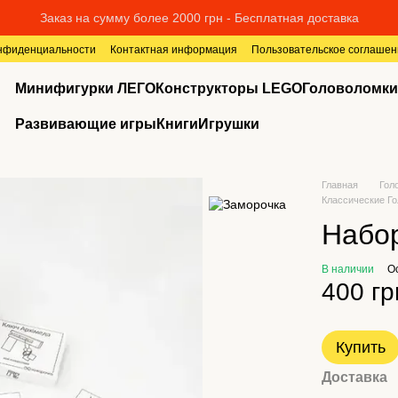
Заказ на сумму более 2000 грн - Бесплатная доставка
онфиденциальности
Контактная информация
Пользовательское соглашен
Минифигурки ЛЕГО
Конструкторы LEGO
Головоломки
Развивающие игры
Книги
Игрушки
Главная
Гол
Классические Г
Набор
В наличии
О
400 гр
Купить
Доставка