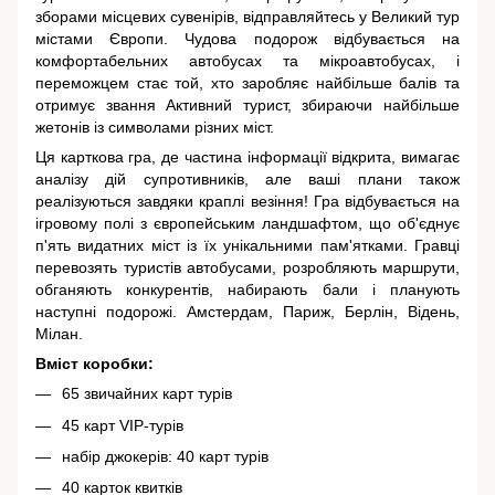
зборами місцевих сувенірів, відправляйтесь у Великий тур
містами Європи. Чудова подорож відбувається на
комфортабельних автобусах та мікроавтобусах, і
переможцем стає той, хто заробляє найбільше балів та
отримує звання Активний турист, збираючи найбільше
жетонів із символами різних міст.
Ця карткова гра, де частина інформації відкрита, вимагає
аналізу дій супротивників, але ваші плани також
реалізуються завдяки краплі везіння! Гра відбувається на
ігровому полі з європейським ландшафтом, що об'єднує
п'ять видатних міст із їх унікальними пам'ятками. Гравці
перевозять туристів автобусами, розробляють маршрути,
обганяють конкурентів, набирають бали і планують
наступні подорожі. Амстердам, Париж, Берлін, Відень,
Мілан.
Вміст коробки:
65 звичайних карт турів
45 карт VIP-турів
набір джокерів: 40 карт турів
40 карток квитків