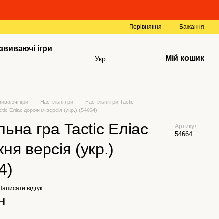
Порівняння
Бажання
звиваючі ігри
Мій кошик
Укр
виваючі ігри
Настільні ігри
Настільні ігри Tactic
ctic Еліас дорожня версія (укр.) (54664)
льна гра Tactic Еліас
Артикул
54664
ня версія (укр.)
4)
Написати відгук
н