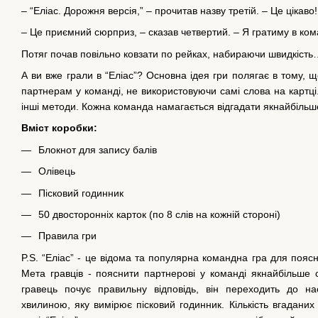
– “Еліас. Дорожня версія,” – прочитав назву третій. – Це цікаво!
– Це приємний сюрприз, – сказав четвертий. – Я гратиму в ком
Потяг почав повільно ковзати по рейках, набираючи швидкість
А ви вже грали в “Еліас”? Основна ідея гри полягає в тому, щ
партнерам у команді, не використовуючи самі слова на картці
інші методи. Кожна команда намагається відгадати якнайбільше
Вміст коробки:
Блокнот для запису балів
Олівець
Пісковий годинник
50 двосторонніх карток (по 8 слів на кожній стороні)
Правила гри
P.S. “Еліас” - це відома та популярна командна гра для поясн
Мета гравців - пояснити партнерові у команді якнайбільше с
гравець почує правильну відповідь, він переходить до н
хвилиною, яку вимірює пісковий годинник. Кількість вгаданих 