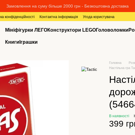
Замовлення на суму більше 2000 грн - Безкоштовна доставка
ка конфіденційності
Контактна інформація
Угода користувача
Мініфігурки ЛЕГО
Конструктори LEGO
Головоломки
Ро
Книги
Іграшки
Головна
Роз
Настільна гра Ta
Насті
дорож
(5466
В наявності
399 гр