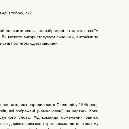
анді з тобою, ок?
…
об пояснити слова, які зображені на картках, своїм
. Ви можете використовувати синоніми, антоніми та
 слів протягом однієї хвилини.
ення слів, яка народилася в Фінляндії у 1995 році.
лів, які зображені (намальовані) на картках. Коли
аступного слова. Хід команди обмежений однією
слів дорівнює кількості кроків команди по ігровому