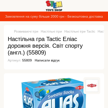
Замовлення на суму більше 2000 грн - Безкоштовна доставка
Розвиваючі ігри
Настільні ігри
Настільні ігри Tactic
Настіл
Настільна гра Tactic Еліас
дорожня версія. Світ спорту
(англ.) (55809)
Артикул:
55809
Написати відгук