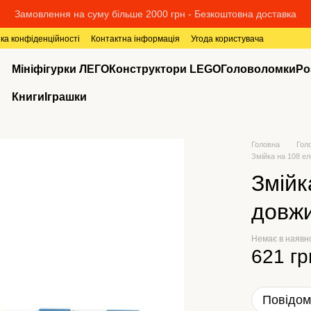
Замовлення на суму більше 2000 грн - Безкоштовна доставка
ка конфіденційності
Контактна інформація
Угода користувача
Мініфігурки ЛЕГО
Конструктори LEGO
Головоломки
Ро
Книги
Іграшки
Головна
Гол
Змійка на 108 е
Змійк
довжи
Немає в наявн
621 гр
Повідом