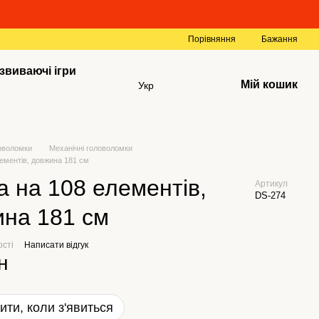
Порівняння
Бажання
звиваючі ігри
Мій кошик
Укр
оволомки
Механічні головоломки
лементів, довжина 181 см
а на 108 елементів,
Артикул
DS-274
на 181 см
ості
Написати відгук
н
ити, коли з'явиться