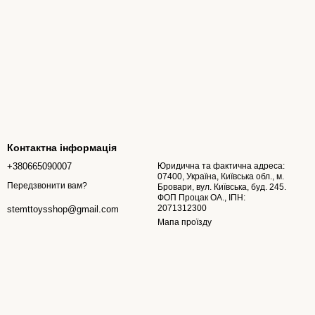
Контактна інформація
+380665090007
Юридична та фактична адреса:
07400, Україна, Київська обл., м.
Передзвонити вам?
Бровари, вул. Київська, буд. 245.
ФОП Процак ОА., ІПН:
2071312300
stemttoysshop@gmail.com
Мапа проїзду